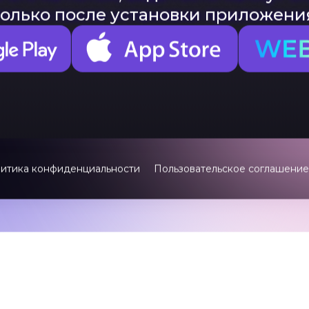
Посмотреть другие статьи
Остался один ша
 его на потом, ведь гости начнут 
только после установки приложени