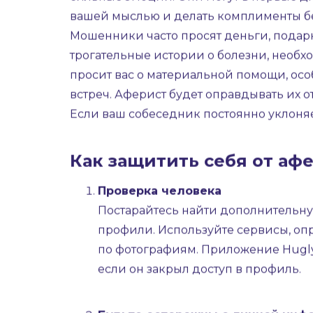
Тенденция оставаться дома, избегать п
пользователей на сайтах знакомств. Они
кто из ваших поклонников искренен, а к
Признаки аферистов
Обратите внимание на профили, которы
аккаунты с фотографиями моделей и и
сильные эмоции. Они могут в первые дн
вашей мыслью и делать комплименты бе
Мошенники часто просят деньги, подар
трогательные истории о болезни, необхо
просит вас о материальной помощи, осо
встреч. Аферист будет оправдывать их 
Если ваш собеседник постоянно уклоняе