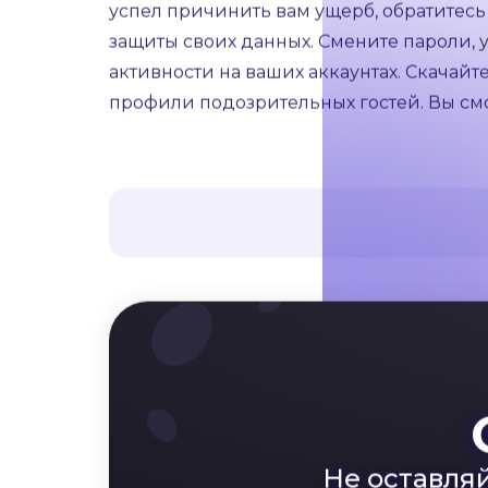
сайтах знакомств, но и в социальных се
аферист.
Как действовать, если вы с
Если вы поняли, что вас обманывают, п
Однако следует помнить, что это не всег
об этом подробнее. Обратитесь в служб
вышеуказанные скриншоты с доказательс
успел причинить вам ущерб, обратитес
защиты своих данных. Смените пароли,
активности на ваших аккаунтах. Скачай
профили подозрительных гостей. Вы смож