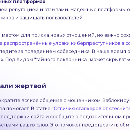
вать размытые ответы. Если вам кажется, что общени
ншоты. Это поможет избегать лжи и собирать доказа
 давление, чтобы вы приняли поспешные решения. Э
денег или другие настойчивые требования. Остава
нипулировать собой и всегда принимайте взвешен
енных платформах
шей репутацией и отзывами. Надежные платформы о
иков и защищать пользователей.
 местом для поиска новых отношений, но важно сох
 распространённые уловки киберпреступников в со
ледите за поведением собеседника. В наше время 