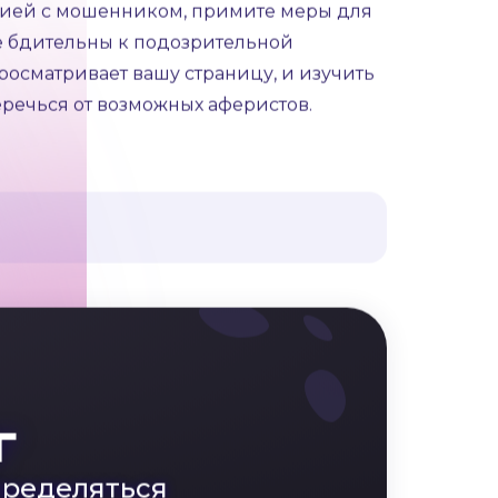
ся как влюбленный человек, так и
те его профиль и удалите все контакты.
тельных поклонников”
мы рассказываем
филе, в чём вам и помогут
н других пользователей. Если аферист
цией с мошенником, примите меры для
е бдительны к подозрительной
 просматривает вашу страницу, и изучить
еречься от возможных аферистов.