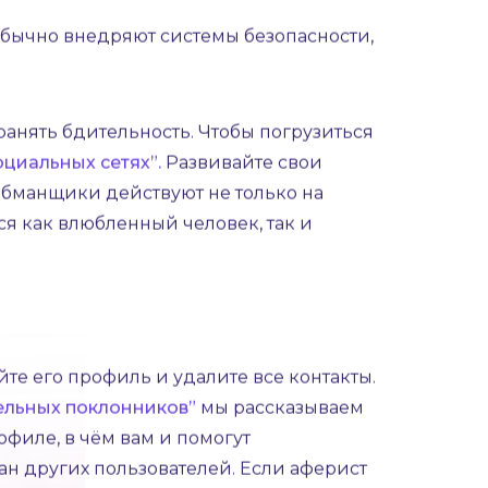
е идет по накатанному сценарию, это
тельства.
то может быть просьба о встрече в
йтесь уравновешенными и
ные решения.
бычно внедряют системы безопасности,
ранять бдительность. Чтобы погрузиться
циальных сетях”.
Развивайте свои
обманщики действуют не только на