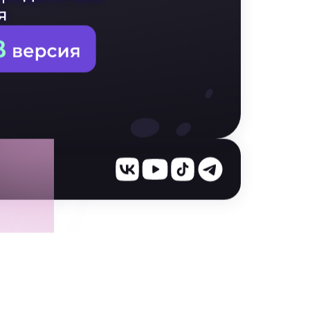
г
определяться
я