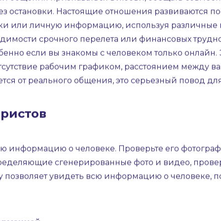
убличных мест и предпочитать удалённую работу оф
 становятся все популярнее, однако на этих платфор
то хочет воспользоваться вашими чувствами, сложно
е кажутся слишком хорошими, чтобы быть правдой
деализированными описаниями.
Аферисты стараютс
и общения признаваться в любви, обещать совмест
з остановки. Настоящие отношения развиваются по
ки или личную информацию, используя различные п
димости срочного перелета или финансовых трудност
бенно если вы знакомы с человеком только онлайн.
отсутствие рабочим графиком, расстоянием между в
тся от реального общения, это серьезный повод дл