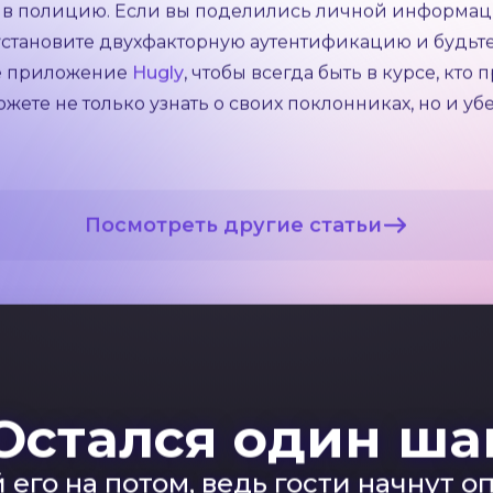
тях. Под видом "тайного поклонника" может скрывать
тали жертвой
рекратите всякое общение с мошенником. Заблокируй
да помогает. В статье
“Отличия сталкеров от стесни
у поддержки сайта и сообщите о подозрительном про
твами ваших слов. Это поможет предотвратить обма
ь в полицию. Если вы поделились личной информа
 установите двухфакторную аутентификацию и будьт
те приложение
Hugly
, чтобы всегда быть в курсе, кто
ете не только узнать о своих поклонниках, но и уб