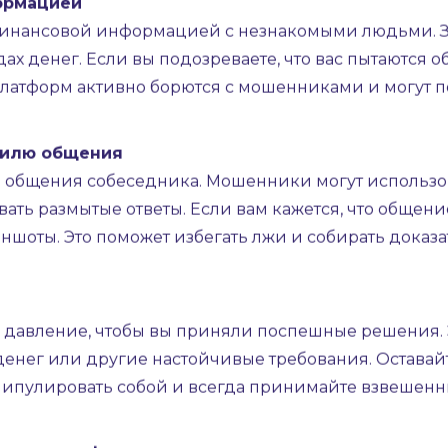
еристов
ю информацию о человеке. Проверьте его фотограф
пределяющие сгенерированные фото и видео, прове
 позволяет увидеть всю информацию о человеке, п
ормацией
финансовой информацией с незнакомыми людьми. 
х денег. Если вы подозреваете, что вас пытаются о
латформ активно борются с мошенниками и могут п
тилю общения
ь общения собеседника. Мошенники могут использо