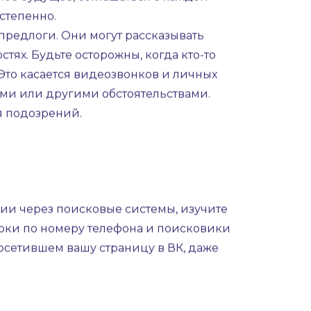
ису привела к увеличению количества
мах действуют и аферисты. Разобраться,
, но возможно.
. Мошенники часто создают фальшивые
я быстро завоевать доверие и вызвать
ное будущее, соглашаться с каждой
степенно.
редлоги. Они могут рассказывать
ях. Будьте осторожны, когда кто-то
Это касается видеозвонков и личных
ами или другими обстоятельствами.
я подозрений.