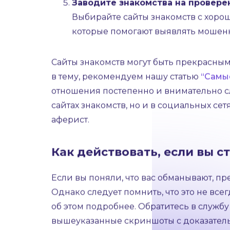
конкретных вопросов о себе или да
повод насторожиться и делать скри
Не поддавайтесь манипуляциям
Аферисты могут пытаться оказывать
короткие сроки, срочный перевод 
рациональными, не позволяйте ма
Заводите знакомства на провер
Выбирайте сайты знакомств с хоро
которые помогают выявлять мошенн
Сайты знакомств могут быть прекрасным
в тему, рекомендуем нашу статью
“Самые
отношения постепенно и внимательно с