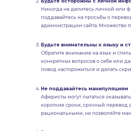
Как защитить себя от аф
Проверка человека
Постарайтесь найти дополнительну
профили. Используйте сервисы, о
по фотографиям. Приложение Hugly
если он закрыл доступ в профиль.
Будьте осторожны с личной инф
Никогда не делитесь личной или 
поддавайтесь на просьбы о перевода
администрации сайта. Множество п
Будьте внимательны к языку и с
Обратите внимание на язык и стил