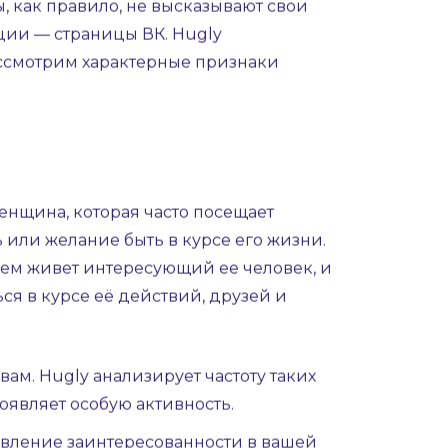
вности, может испытывать ревность или
нтакт и улыбка, известны всем, но
ы, слова. Женская психология часто
 как правило, не высказывают свои
ции — страницы ВК. Hugly
рассмотрим характерные признаки
нщина, которая часто посещает
 или желание быть в курсе его жизни.
чем живет интересующий ее человек, и