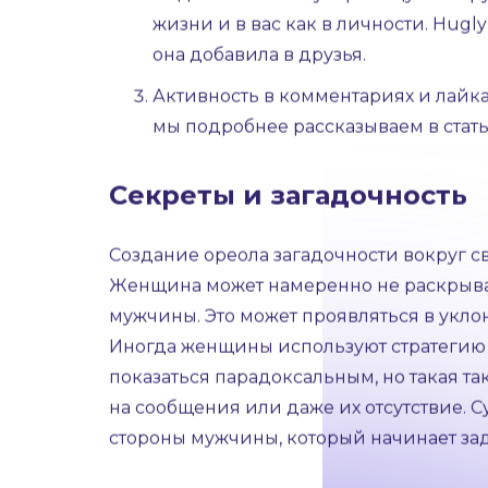
переживает за возможные конкуренции с
лайков в ВК.
Если девушка часто заходит к вам н
визитов и предоставляет статистик
Подписка на вашу страницу или гр
жизни и в вас как в личности. Hugl
она добавила в друзья.
Активность в комментариях и лайка
мы подробнее рассказываем в стат
Секреты и загадочность
Создание ореола загадочности вокруг с
Женщина может намеренно не раскрывать