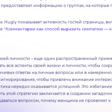
о стороны других женщин. Hugly помогает оставать
а страницу, это может быть признаком ее интереса к 
у посещений страницы, позволяя определить, кто пр
уппы, которыми вы управляете. Подписка — это про
y предоставляет информацию о группах, на которые п
х. Hugly показывает активность гостей страницы, в
ье
“Комментарии как способ выразить симпатию — ка
воей личности – еще один распространенный прием
 все аспекты своей жизни и личности, чтобы сохр