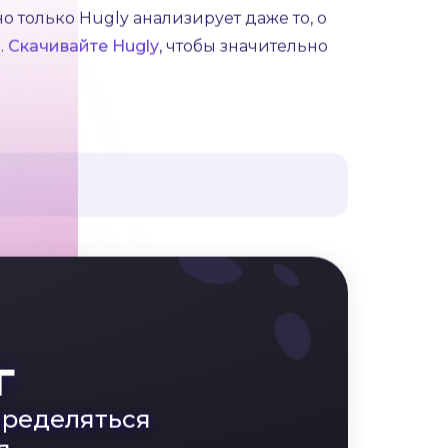
 пропуске деталей в рассказах о себе.
ующего их мужчины. Это может
е прямого общения, прохладные ответы
ности и стимулировании интереса со
нему интереса.
о только Hugly анализирует даже то, о
.
Скачивайте Hugly
, чтобы значительно