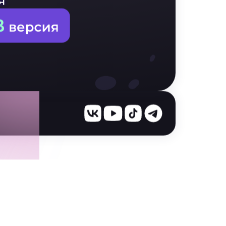
г
определяться
я