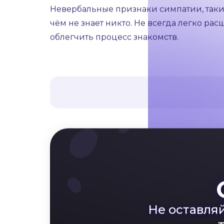
мужчины. Это может проявляться в укло
Иногда женщины используют стратегию
показаться парадоксальным, но такая т
на сообщения или даже их отсутствие. С
стороны мужчины, который начинает зад
Невербальные признаки симпатии, такие 
чём не знает никто. Не всегда легко р
облегчить процесс знакомств.