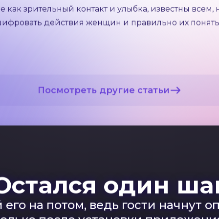
нчивых ответах на личные вопросы или в намеренном
 игнорирования, чтобы привлечь внимание интерес
актика нередко оказывается успешной. Это избегани
уть этой стратегии заключается в создании загадоч
аваться вопросом, почему женщина не проявляет к 
как зрительный контакт и улыбка, известны всем, н
асшифровать действия женщин и правильно их понять
Посмотреть другие статьи