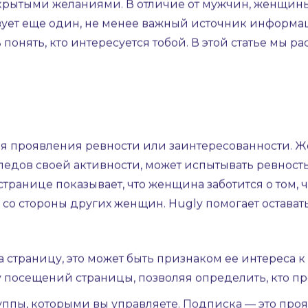
ицу ВК мужчины, но не оставляет следов своей акти
альные признаки симпатии, такие как зрительный ко
не знает никто.
 ориентируемся на очевидные сигналы: мимика, жест
крытыми желаниями. В отличие от мужчин, женщины,
вует еще один, не менее важный источник информа
понять, кто интересуется тобой. В этой статье мы 
я проявления ревности или заинтересованности. Же
ледов своей активности, может испытывать ревность
транице показывает, что женщина заботится о том, 