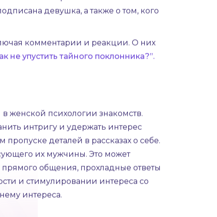
ся в курсе её действий, друзей и
вам. Hugly анализирует частоту таких
оявляет особую активность.
явление заинтересованности в вашей
одписана девушка, а также о том, кого
ключая комментарии и реакции. О них
к не упустить тайного поклонника?”.
 в женской психологии знакомств.
анить интригу и удержать интерес