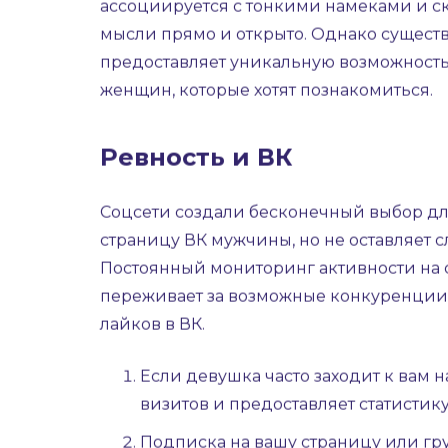
Женщина, которая часто посещает стран
желание быть в курсе его жизни. Неверб
только Hugly анализирует даже то, о чём 
В поисках новых знакомств мы зачастую
ассоциируется с тонкими намеками и с
мысли прямо и открыто. Однако сущест
предоставляет уникальную возможность 
женщин, которые хотят познакомиться.
Ревность и ВК
Соцсети создали бесконечный выбор дл
страницу ВК мужчины, но не оставляет с
Постоянный мониторинг активности на с