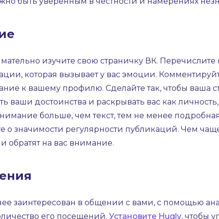
 к себе внимание тех, кто вам интересен.
сейчас ВК предоставляет особую площадку для знако
ми, но и найти потенциального партнёра. Когда вы н
в. В том числе мы упомянем о том, как Hugly помога
жно быть уверенным в честности и намерениях нез
ие
мательно изучите свою страничку ВК. Перечислите 
ции, которая вызывает у вас эмоции. Комментируйт
ание к вашему профилю. Сделайте так, чтобы ваша 
ь ваши достоинства и раскрывать вас как личность
внимание больше, чем текст, тем не менее подробн
те о значимости регулярности публикаций. Чем чаще