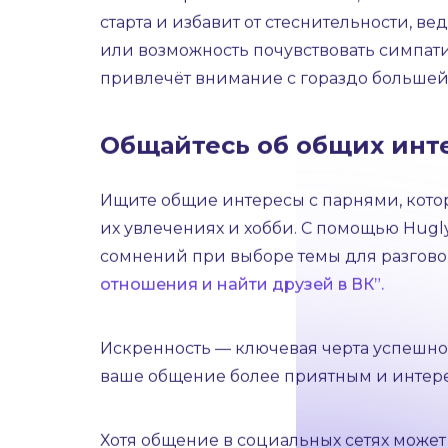
подписчиков, тем больше шансов, что он
Начните с личного сооб
Hugly помогает определить, кто же зара
комментариев этого человека, а также 
старта и избавит от стеснительности, в
или возможность почувствовать симпати
привлечёт внимание с гораздо большей 
Общайтесь об общих инт
Ищите общие интересы с парнями, которы
их увлечениях и хобби. С помощью Hugl
сомнений при выборе темы для разговор