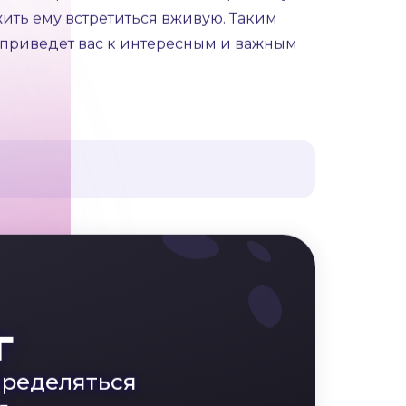
доверительные отношения и сделает
стоит перенести знакомство в реальную
ожить ему встретиться вживую. Таким
й приведет вас к интересным и важным