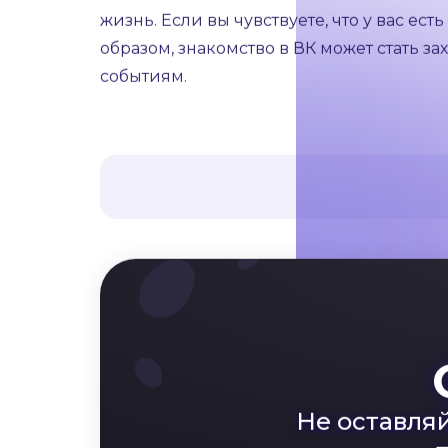
отношения и найти друзей в ВК”.
Искренность — ключевая черта успешног
ваше общение более приятным и интер
Хотя общение в социальных сетях может
жизнь. Если вы чувствуете, что у вас ес
образом, знакомство в ВК может стать 
событиям.