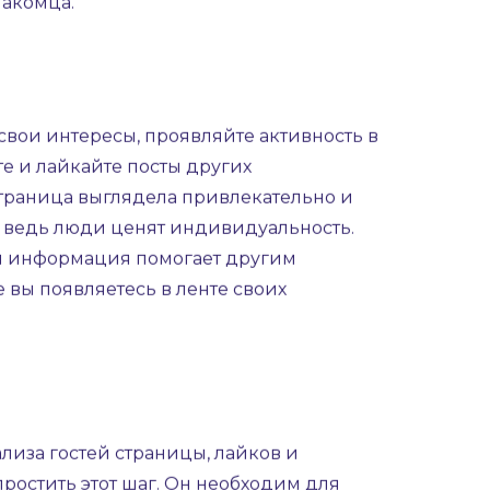
мств. Это место, где можно не только
ачинаете задумываться о том, как с ним
ет избегать рисков плохого опыта. Без
накомца.
свои интересы, проявляйте активность в
е и лайкайте посты других
страница выглядела привлекательно и
, ведь люди ценят индивидуальность.
ая информация помогает другим
 вы появляетесь в ленте своих