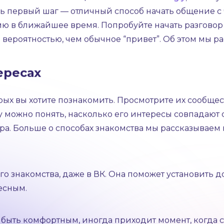
и обратят на вас внимание.
щения
нее заинтересован в общении с вами, с помощью ана
количество его посещений.
Установите Hugly
, чтобы 
едь первый шаг — отличный способ начать общение с
ю в ближайшее время. Попробуйте начать разговор 
вероятностью, чем обычное “привет”. Об этом мы р
ересах
х вы хотите познакомить. Просмотрите их сообществ
y можно понять, насколько его интересы совпадают 
а. Больше о способах знакомства мы рассказываем 