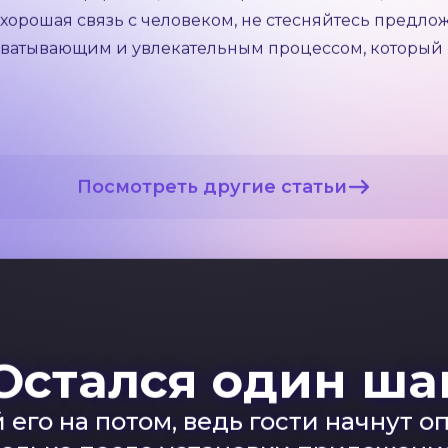
о знакомства, даже в ВК. Она поможет установить 
есным.
 быть комфортным, иногда приходит момент, когда 
ть хорошая связь с человеком, не стесняйтесь предл
захватывающим и увлекательным процессом, которы
Посмотреть другие статьи