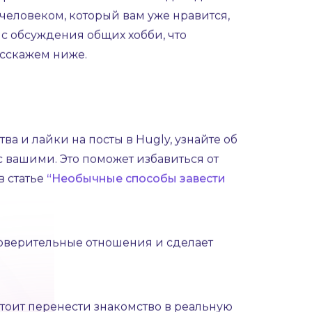
лиза гостей страницы, лайков и
упростить этот шаг. Он необходим для
 человеком, который вам уже нравится,
с обсуждения общих хобби, что
асскажем ниже.
а и лайки на посты в Hugly, узнайте об
с вашими. Это поможет избавиться от
в статье
“Необычные способы завести