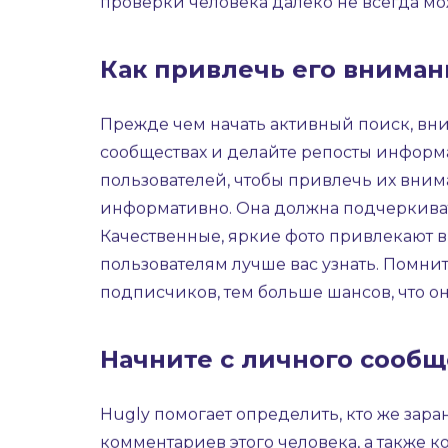
процесс знакомства и помогает привлечь
Ввиду недостатка дейтинг приложений, 
находить старых друзей и общаться с ни
познакомиться, возникает много вопросо
проверки человека далеко не всегда мо
Как привлечь его вниман
Прежде чем начать активный поиск, вни
сообществах и делайте репосты информа
пользователей, чтобы привлечь их вним
информативно. Она должна подчеркиват
Качественные, яркие фото привлекают 
пользователям лучше вас узнать. Помни