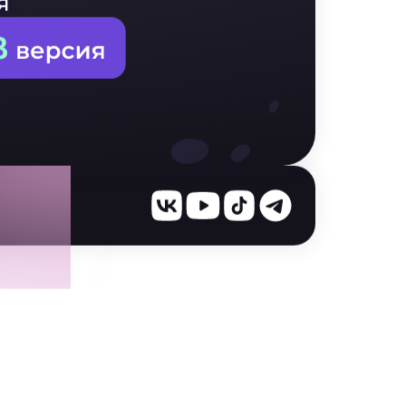
г
определяться
я