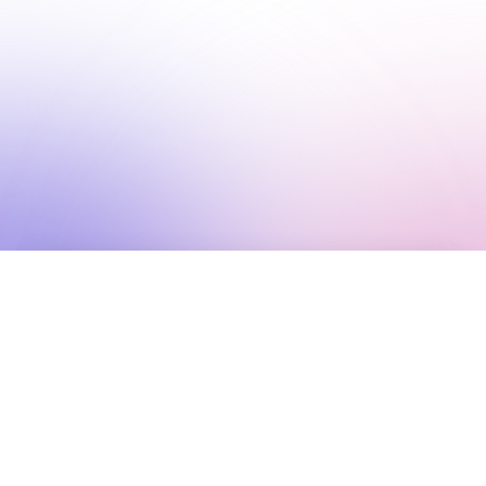
Остался один шаг
Не оставляй его на потом, ведь гости начнут
определяться только после установки
приложения