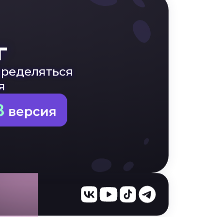
г
определяться
я