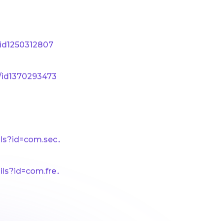
tps://www.youtube.com/watch?v=G1kpuQ9g_6c
/id1250312807
e/id1370293473
ls?id=com.sec..
ls?id=com.fre..