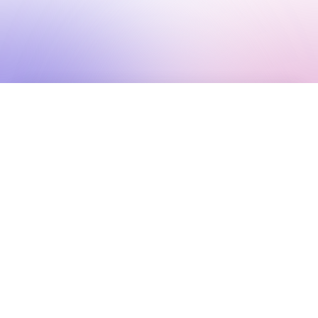
Остался один шаг
Не оставляй его на потом, ведь гости начнут
определяться только после установки
приложения