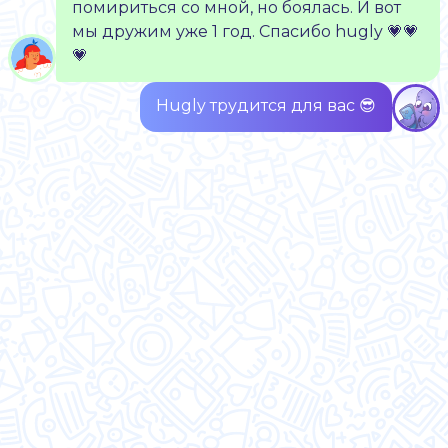
помириться со мной, но боялась. И вот
мы дружим уже 1 год. Спасибо hugly 💗💗
💗
Hugly трудится для вас 😎