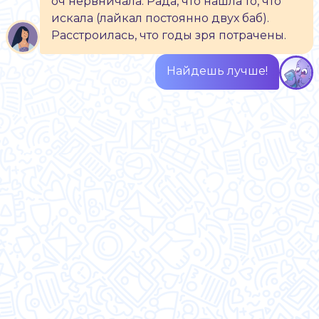
оч нервничала. Рада, что нашла то, что
искала (лайкал постоянно двух баб).
Расстроилась, что годы зря потрачены.
Найдешь лучше!