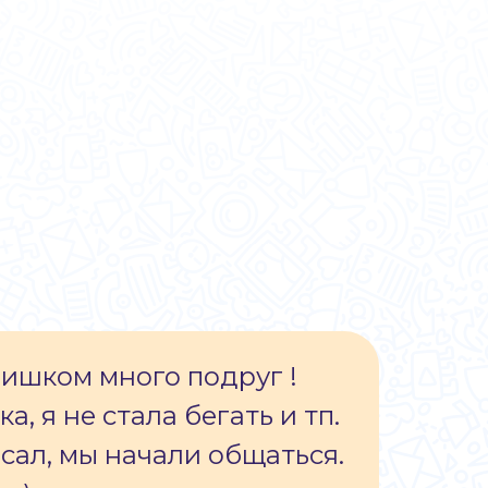
лишком много подруг !
а, я не стала бегать и тп.
исал, мы начали общаться.