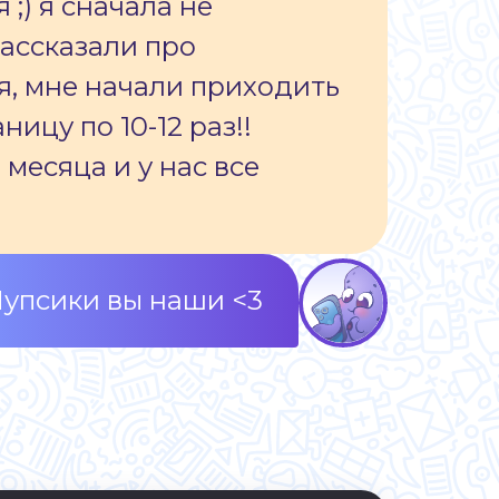
;) я сначала не
рассказали про
мя, мне начали приходить
ицу по 10-12 раз!!
месяца и у нас все
упсики вы наши <3