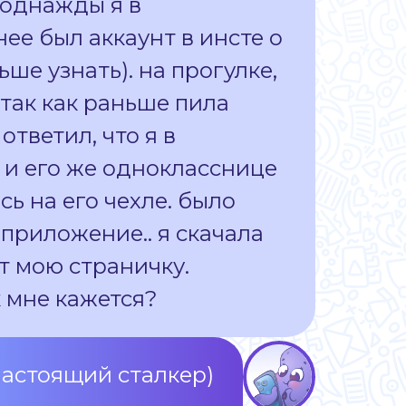
 однажды я в
ее был аккаунт в инсте о
ьше узнать). на прогулке,
 так как раньше пила
ответил, что я в
 и его же однокласснице
ь на его чехле. было
приложение.. я скачала
ит мою страничку.
к мне кажется?
астоящий сталкер)