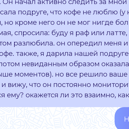
 Он начал активно следить за мной
ла подруге, что кофе не люблю (у н
, но кроме него он не мог нигде бол
я, спросила: буду я раф или латте,
отом разлюбила. он опередил меня и 
офе. также, я дарила нашей подруге
 потом невиданным образом оказалас
ше моментов). но все решило ваше 
, и вижу, что он постоянно монитор
я ему? окажется ли это взаимно, ка
Н