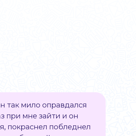
он так мило оправдался
з при мне зайти и он
ия, покраснел побледнел